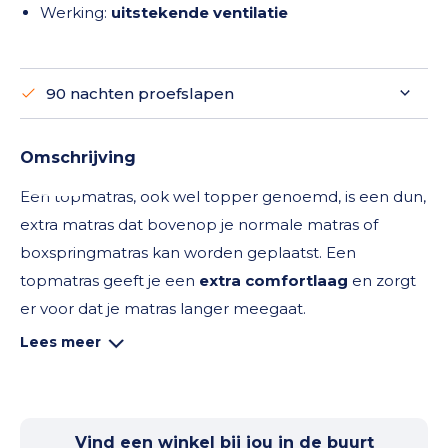
Werking:
uitstekende ventilatie
90 nachten proefslapen
Omschrijving
Een topmatras, ook wel topper genoemd, is een dun,
extra matras dat bovenop je normale matras of
boxspringmatras kan worden geplaatst. Een
topmatras geeft je een
extra comfortlaag
en zorgt
er voor dat je matras langer meegaat.
Lees meer
Dit Deluxe koudschuim topmatras is verkrijgbaar in
éénpersoons en tweepersoons maatvoeringen. De
matrastopper is 8 cm dik en is geschikt voor mensen
met een gewicht tot maximaal 120 kg.
Vind een winkel bij jou in de buurt