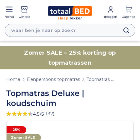
Meteen naar de content
menu
winkels
inloggen
wagentje
Zomer SALE
– 25% korting op
topmatrassen
Home
Eenpersoons topmatras
Topmatras Deluxe | koudschuim
Topmatras Deluxe |
koudschuim
(137)
4.5/5
Overslaan naar product informatie
-25%
Media
in
Zomer SALE